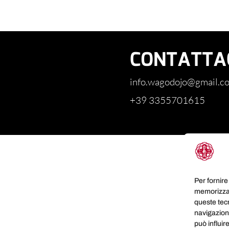
CONTATTA
info.wagodojo@
gmail
.c
+39 3355701615
Per fornire
memorizzar
queste tec
navigazione
può influir